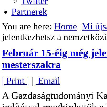
Twitter
Partnerek
You are here:
Home
Mi újs
jelentkezhetsz a nemzetközi
Február 15-éig még jel
mesterszakra
| Print |
|
Email
A Gazdaságtudományi Kar
indítással meghirdettük a